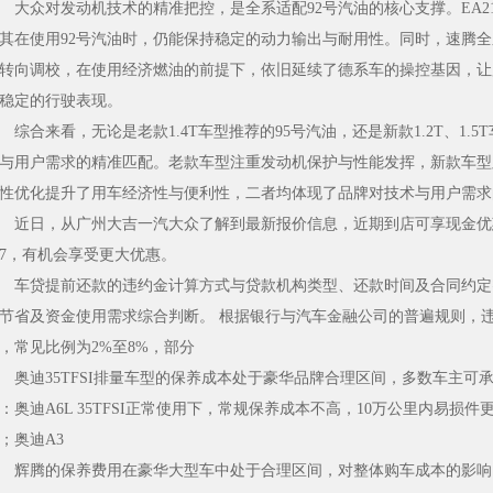
众对发动机技术的精准把控，是全系适配92号汽油的核心支撑。EA2
其在使用92号汽油时，仍能保持稳定的动力输出与耐用性。同时，速腾
转向调校，在使用经济燃油的前提下，依旧延续了德系车的操控基因，让
稳定的行驶表现。
合来看，无论是老款1.4T车型推荐的95号汽油，还是新款1.2T、1.
与用户需求的精准匹配。老款车型注重发动机保护与性能发挥，新款车型
性优化提升了用车经济性与便利性，二者均体现了品牌对技术与用户需求
日，从广州大吉一汽大众了解到最新报价信息，近期到店可享现金优惠，感兴
87，有机会享受更大优惠。
贷提前还款的违约金计算方式与贷款机构类型、还款时间及合同约定
节省及资金使用需求综合判断。 根据银行与汽车金融公司的普遍规则，
，常见比例为2%至8%，部分
迪35TFSI排量车型的保养成本处于豪华品牌合理区间，多数车主可
：奥迪A6L 35TFSI正常使用下，常规保养成本不高，10万公里内易损件
；奥迪A3
腾的保养费用在豪华大型车中处于合理区间，对整体购车成本的影响需结合