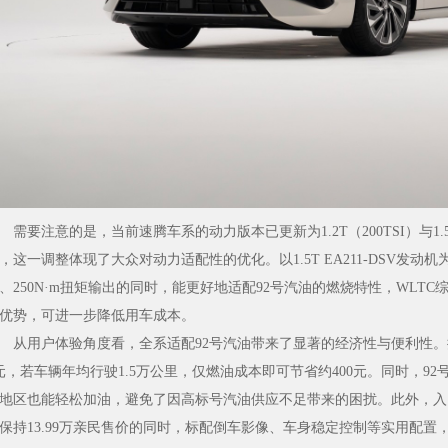
医师、教授，全
医。新疆医科大学
属医院中医科学科
，从事中医临床、
研工作59年，...
要注意的是，当前速腾车系的动力版本已更新为1.2T（200TSI）与1.5
，这一调整体现了大众对动力适配性的优化。以1.5T EA211-DSV发动
、250N·m扭矩输出的同时，能更好地适配92号汽油的燃烧特性，WLTC综合油
优势，可进一步降低用车成本。
用户体验角度看，全系适配92号汽油带来了显著的经济性与便利性。按当
元，若车辆年均行驶1.5万公里，仅燃油成本即可节省约400元。同时，9
地区也能轻松加油，避免了因高标号汽油供应不足带来的困扰。此外，入门版车型
保持13.99万亲民售价的同时，标配倒车影像、车身稳定控制等实用配置