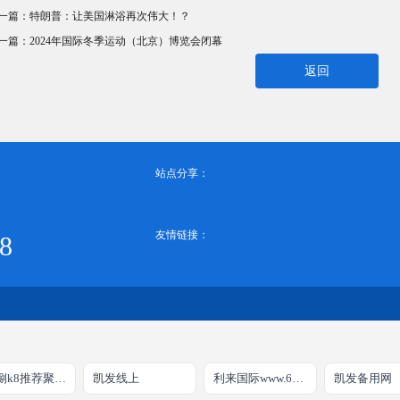
一篇：
特朗普：让美国淋浴再次伟大！？
一篇：
2024年国际冬季运动（北京）博览会闭幕
返回
站点分享：
友情链接：
8
凯发捌k8推荐聚宝盆
凯发线上
利来国际www.66.com
凯发备用网