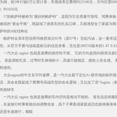
为例，按3年行驶6万公里计算，常规保养总费用约25190元，月均仅需69
）约1650元
7款帕萨特被称为“最好的帕萨特”，是因为它在质量可靠性、驾乘体验
难得的“黄金平衡”，既延续了德系车的扎实口碑，又精准契合了家庭与商
萨特的A柱结构在
萨特全系车型说明书推荐加注95号（原97号）无铅汽油，这一要求适配其
性。从官方手册与油箱盖标注的信息来看，无论是280TSI版本的1.4T EA211
汽大众 sagitar 也就是速腾的操控性不错。 它的方向盘指向精准
。 底盘调校扎实，过弯时车身倾斜小，高速行驶稳定，能给人安全感。
和便利。
众sagitar的中文名字叫速腾，是一汽大众旗下定位A+级市场的标杆
员，其命名既延续了辉腾等高端车型的命名逻辑，又以拉丁语“Sagitar
性能轿车
汽大众 sagitar 也就是速腾的车内空间是相当不错的。 首先说后
，长途旅行时乘客能自由调整坐姿，高个子乘客或家庭成员也能伸展身体
还是长途旅行，都能