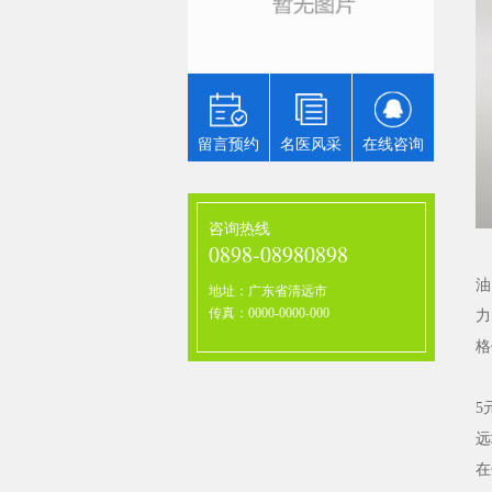
主任
国名中
第二附
带头人
教学、科
留言预约
名医风采
在线咨询
咨询热线
0898-08980898
需
油
地址：广东省清远市
传真：0000-0000-000
力
格
从
5
远
在