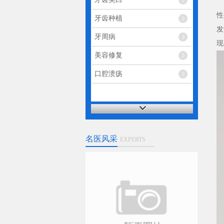
1
性
牙齿种植
发
牙周病
现
美容修复
口腔溃疡
名医风采
EXPERTS