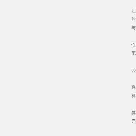
大
让
的
与
综
性
配
近
0
车
息
算
奥
异
元
辉