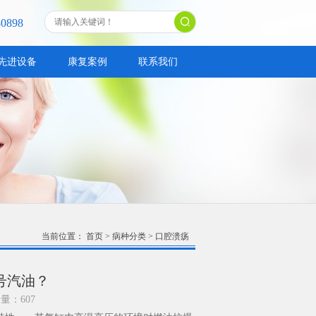
80898
先进设备
康复案例
联系我们
当前位置：
首页
>
病种分类
>
口腔溃疡
号汽油？
击量：
607