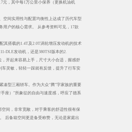
9.7元，其中每1万公里小保养（更换机油机
、空间实用性与配置均衡性上达成了历代车型
务用户的核心需求。 从参考资料可见，17款
搭载的1.4T及2.0T涡轮增压发动机的技术
-DLE发动机，还是380TSI版本的2.
没虚位，开起来容易上手，尺寸大小合适，握感舒
 刹车灵敏，轻轻一踩就有反馈，提升了行车安
级紧凑型三厢轿车。作为大众“腾”字家族的重要
（射手座）”所象征的自由与速度感，呼应了德系
排腿部空间，非常宽敞，对于乘客的舒适性很有保
。 后备箱空间更是备受称赞，无论是家庭出