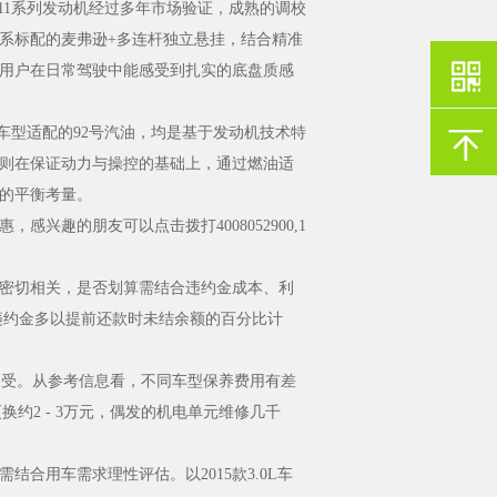
11系列发动机经过多年市场验证，成熟的调校
全系标配的麦弗逊+多连杆独立悬挂，结合精准
用户在日常驾驶中能感受到扎实的底盘质感
5T车型适配的92号汽油，均是基于发动机技术特
则在保证动力与操控的基础上，通过燃油适
的平衡考量。
趣的朋友可以点击拨打4008052900,1
密切相关，是否划算需结合违约金成本、利
违约金多以提前还款时未结余额的百分比计
承受。从参考信息看，不同车型保养费用有差
更换约2 - 3万元，偶发的机电单元维修几千
用车需求理性评估。以2015款3.0L车