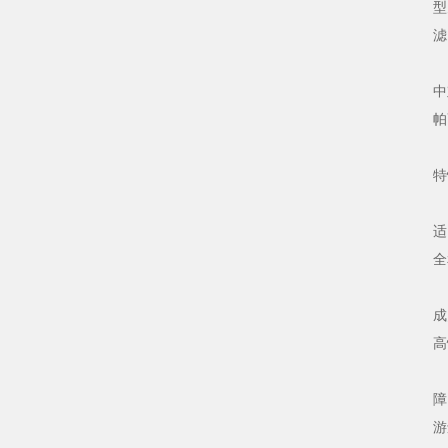
型
滤
1
中
帕
帕
特
一
适
全
大
成
高
一
障
游