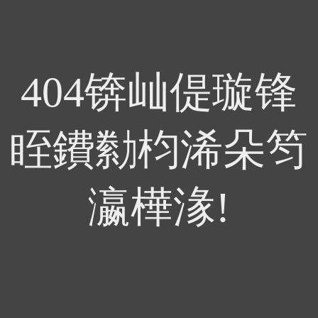
404锛屾偍璇锋
眰鐨勬枃浠朵笉
瀛樺湪!